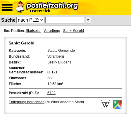
Suche
Ihre Position:
Startseite
-
Vorarlberg
-
Sankt Gerold
Sankt Gerold
Kategorie:
Stadt / Gemeinde
Bundesland:
Vorarlberg
Bezirk:
Bezirk Bludenz
amtlicher
Gemeindeschlüssel:
80121
Einwohner:
388
Fläche:
12,58 km²
Postleitzahl (PLZ):
6722
Entfernung berechnen
(zu einer anderen Stadt)