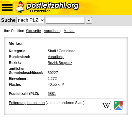
Suche
Ihre Position:
Startseite
-
Vorarlberg
-
Mellau
Mellau
Kategorie:
Stadt / Gemeinde
Bundesland:
Vorarlberg
Bezirk:
Bezirk Bregenz
amtlicher
Gemeindeschlüssel:
80227
Einwohner:
1.272
Fläche:
40,55 km²
Postleitzahl (PLZ):
6881
Entfernung berechnen
(zu einer anderen Stadt)