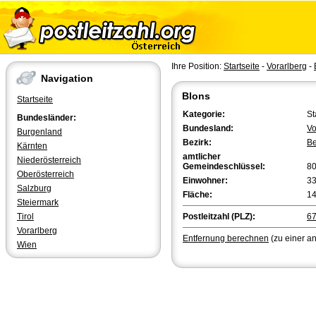
Ihre Position:
Startseite
-
Vorarlberg
-
Navigation
Blons
Startseite
Kategorie:
St
Bundesländer:
Bundesland:
Vo
Burgenland
Bezirk:
Be
Kärnten
amtlicher
Niederösterreich
Gemeindeschlüssel:
8
Oberösterreich
Einwohner:
3
Salzburg
Fläche:
14
Steiermark
Tirol
Postleitzahl (PLZ):
6
Vorarlberg
Entfernung berechnen
(zu einer a
Wien