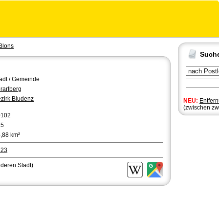
Blons
Such
adt / Gemeinde
rarlberg
zirk Bludenz
NEU:
Entfer
(zwischen zw
0102
35
,88 km²
723
nderen Stadt)