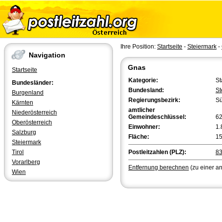
Ihre Position:
Startseite
-
Steiermark
-
Navigation
Gnas
Startseite
Kategorie:
St
Bundesländer:
Bundesland:
St
Burgenland
Regierungsbezirk:
Sü
Kärnten
amtlicher
Niederösterreich
Gemeindeschlüssel:
6
Oberösterreich
Einwohner:
1.
Salzburg
Fläche:
15
Steiermark
Tirol
Postleitzahlen (PLZ):
8
Vorarlberg
Entfernung berechnen
(zu einer a
Wien