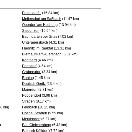
Petersdorf II
(16.84 km)
Mettersdorf am Saßbach
(11.47 km)
Oberdorf am Hochegg
(13.94 km)
Studenzen
(15.64 km)
Baumgarten bei Gnas
(7.02 km)
Unterauersbach
(4.31 km)
Fladnitz im Raabtal
(13.31 km)
Bierbaum am Auersbach
(5.51 km)
Kohlberg
(4.46 km)
Perlsdorf
(4.64 km)
Grabersdorf
(3.34 km)
Raning
(1.45 km)
Deutsch Goritz
(13.4 km)
Maierdorf
(2.71 km)
Poppendorf
(3.08 km)
Straden
(8.17 km)
36 km)
Feldbach
(10.25 km)
Hof bei Straden
(9.59 km)
Merkendorf
(6.27 km)
)
Bad Gleichenberg
(6.43 km)
Bairisch Kölldorf
(7.72 km)