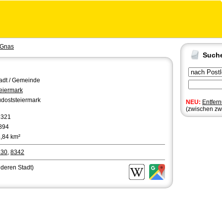
Gnas
Such
adt / Gemeinde
eiermark
doststeiermark
NEU:
Entfer
(zwischen zw
2321
894
,84 km²
330
,
8342
nderen Stadt)