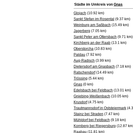
Städte im Umkreis von
Gnas
Glojach
(10.92 km)
Sankt Stefan im Rosental
(9.37 km)
Weinburg am Saßbach
(15.49 km)
Jagerberg
(7.05 km)
Sankt Peter am Ottersbach
(9.71 km)
Kirchberg an der Raab
(13.1 km)
Oberstorcha
(10.83 km)
Paldau
(7.92 km)
Aug-Radisch
(3.99 km)
Dietersdorf am Gnasbach
(7.18 km)
Ratschendorf
(14.49 km)
Trössing
(5.44 km)
Gnas
(0 km)
Edelsbach bei Feldbach
(13.01 km)
Gniebing-Weißenbach
(10.05 km)
Krusdorf
(4.75 km)
Trautmannsdorf in Oststeiermark
(4.
Stainz bei Straden
(7.47 km)
Mühldorf bei Feldbach
(9.18 km)
Kornberg bei Riegersburg
(12.87 km
Raabau
(11.81 km)