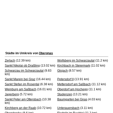
Städte im Umkreis von
Obergnas
Zerlach
(12.39 km)
Wolfsberg im Schwarzautal
(11.2 km)
Sankt Nikolai ob Draßling
(13.02 km)
Kirchbach in Steiermark
(11.02 km)
Schwarzau im Schwarzautal
(9.83
Glojach
(8.57 km)
km)
Sankt Marein bei Graz
(16.44 km)
Petersdorf II
(13.91 km)
Sankt Stefan im Rosental
(6.38 km)
Mettersdorf am Saßbach
(11.12 km)
Weinburg am Saßbach
(16.01 km)
Oberdorf am Hochegg
(11.1 km)
Jagerberg
(5.72 km)
Studenzen
(13.21 km)
Sankt Peter am Ottersbach
(10.38
Baumgarten bei Gnas
(4.03 km)
km)
Kirchberg an der Raab
(10.72 km)
Unterauersbach
(3.11 km)