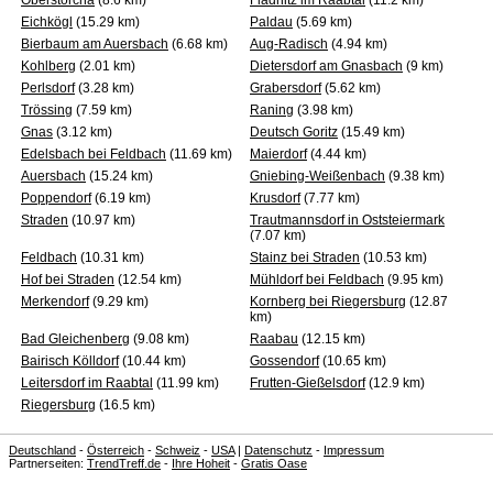
Oberstorcha
(8.6 km)
Fladnitz im Raabtal
(11.2 km)
Eichkögl
(15.29 km)
Paldau
(5.69 km)
Bierbaum am Auersbach
(6.68 km)
Aug-Radisch
(4.94 km)
Kohlberg
(2.01 km)
Dietersdorf am Gnasbach
(9 km)
Perlsdorf
(3.28 km)
Grabersdorf
(5.62 km)
Trössing
(7.59 km)
Raning
(3.98 km)
Gnas
(3.12 km)
Deutsch Goritz
(15.49 km)
Edelsbach bei Feldbach
(11.69 km)
Maierdorf
(4.44 km)
Auersbach
(15.24 km)
Gniebing-Weißenbach
(9.38 km)
Poppendorf
(6.19 km)
Krusdorf
(7.77 km)
Straden
(10.97 km)
Trautmannsdorf in Oststeiermark
(7.07 km)
Feldbach
(10.31 km)
Stainz bei Straden
(10.53 km)
Hof bei Straden
(12.54 km)
Mühldorf bei Feldbach
(9.95 km)
Merkendorf
(9.29 km)
Kornberg bei Riegersburg
(12.87
km)
Bad Gleichenberg
(9.08 km)
Raabau
(12.15 km)
Bairisch Kölldorf
(10.44 km)
Gossendorf
(10.65 km)
Leitersdorf im Raabtal
(11.99 km)
Frutten-Gießelsdorf
(12.9 km)
Riegersburg
(16.5 km)
Deutschland
-
Österreich
-
Schweiz
-
USA
|
Datenschutz
-
Impressum
Partnerseiten:
TrendTreff.de
-
Ihre Hoheit
-
Gratis Oase