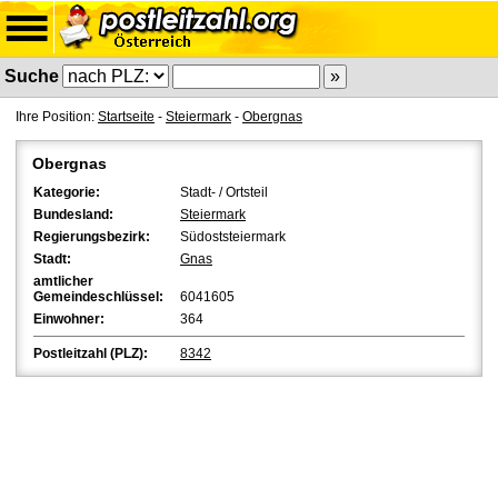
Suche
Ihre Position:
Startseite
-
Steiermark
-
Obergnas
Obergnas
Kategorie:
Stadt- / Ortsteil
Bundesland:
Steiermark
Regierungsbezirk:
Südoststeiermark
Stadt:
Gnas
amtlicher
Gemeindeschlüssel:
6041605
Einwohner:
364
Postleitzahl (PLZ):
8342