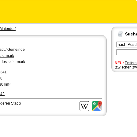
Maierdorf
Such
adt / Gemeinde
eiermark
doststeiermark
NEU:
Entfer
(zwischen zw
2341
68
30 km²
342
nderen Stadt)