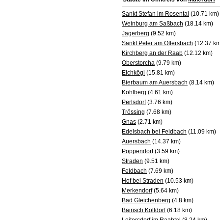
Sankt Stefan im Rosental
(10.71 km)
Weinburg am Saßbach
(18.14 km)
Jagerberg
(9.52 km)
Sankt Peter am Ottersbach
(12.37 km
Kirchberg an der Raab
(12.12 km)
Oberstorcha
(9.79 km)
Eichkögl
(15.81 km)
Bierbaum am Auersbach
(8.14 km)
Kohlberg
(4.61 km)
Perlsdorf
(3.76 km)
Trössing
(7.68 km)
Gnas
(2.71 km)
Edelsbach bei Feldbach
(11.09 km)
Auersbach
(14.37 km)
Poppendorf
(3.59 km)
Straden
(9.51 km)
Feldbach
(7.69 km)
Hof bei Straden
(10.53 km)
Merkendorf
(5.64 km)
Bad Gleichenberg
(4.8 km)
Bairisch Kölldorf
(6.18 km)