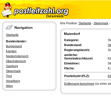
Ihre Position:
Startseite
-
Steiermark
-
Navigation
Maierdorf
Startseite
Kategorie:
St
Bundesländer:
Bundesland:
St
Burgenland
Regierungsbezirk:
Sü
Kärnten
amtlicher
Niederösterreich
Gemeindeschlüssel:
6
Oberösterreich
Einwohner:
5
Salzburg
Fläche:
9,
Steiermark
Tirol
Postleitzahl (PLZ):
8
Vorarlberg
Entfernung berechnen
(zu einer a
Wien