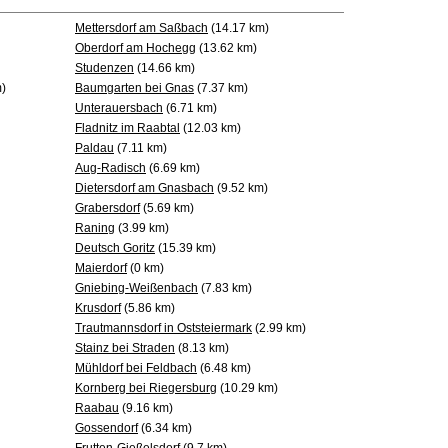
Mettersdorf am Saßbach
(14.17 km)
Oberdorf am Hochegg
(13.62 km)
Studenzen
(14.66 km)
)
Baumgarten bei Gnas
(7.37 km)
Unterauersbach
(6.71 km)
Fladnitz im Raabtal
(12.03 km)
Paldau
(7.11 km)
Aug-Radisch
(6.69 km)
Dietersdorf am Gnasbach
(9.52 km)
Grabersdorf
(5.69 km)
Raning
(3.99 km)
Deutsch Goritz
(15.39 km)
Maierdorf
(0 km)
Gniebing-Weißenbach
(7.83 km)
Krusdorf
(5.86 km)
Trautmannsdorf in Oststeiermark
(2.99 km)
Stainz bei Straden
(8.13 km)
Mühldorf bei Feldbach
(6.48 km)
Kornberg bei Riegersburg
(10.29 km)
Raabau
(9.16 km)
Gossendorf
(6.34 km)