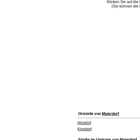
Klicken Sie auf die
(Sie können die 
Ortsteile von
Maierdorf
Hirsdorf
Kinsdorf
Städte im Umkreis von
Maierdorf