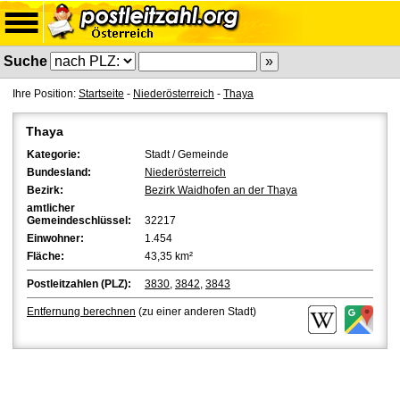
Suche
Ihre Position:
Startseite
-
Niederösterreich
-
Thaya
Thaya
Kategorie:
Stadt / Gemeinde
Bundesland:
Niederösterreich
Bezirk:
Bezirk Waidhofen an der Thaya
amtlicher
Gemeindeschlüssel:
32217
Einwohner:
1.454
Fläche:
43,35 km²
Postleitzahlen (PLZ):
3830
,
3842
,
3843
Entfernung berechnen
(zu einer anderen Stadt)