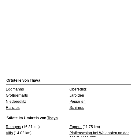
Ortsteile von
Thaya
Eggmanns
Oberedlitz
Großgerharts
Jarolden
Niederedlitz
Peigarten
Ranzles
Schirnes
Städte im Umkreis von
Thaya
Reingers
(16.31 km)
Eggern
(11.75 km)
Vitis
(14.02 km)
Pfaffenschlag bei Waidhofen an der