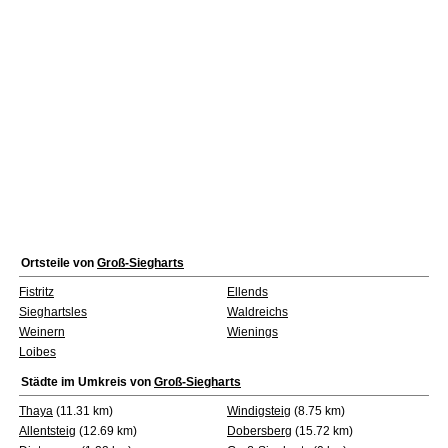
Ortsteile von
Groß-Siegharts
Fistritz
Ellends
Sieghartsles
Waldreichs
Weinern
Wienings
Loibes
Städte im Umkreis von
Groß-Siegharts
Thaya
(11.31 km)
Windigsteig
(8.75 km)
Allentsteig
(12.69 km)
Dobersberg
(15.72 km)