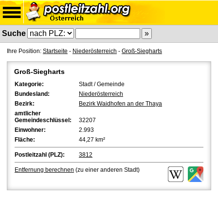
Suche
Ihre Position:
Startseite
-
Niederösterreich
-
Groß-Siegharts
Groß-Siegharts
Kategorie:
Stadt / Gemeinde
Bundesland:
Niederösterreich
Bezirk:
Bezirk Waidhofen an der Thaya
amtlicher
Gemeindeschlüssel:
32207
Einwohner:
2.993
Fläche:
44,27 km²
Postleitzahl (PLZ):
3812
Entfernung berechnen
(zu einer anderen Stadt)