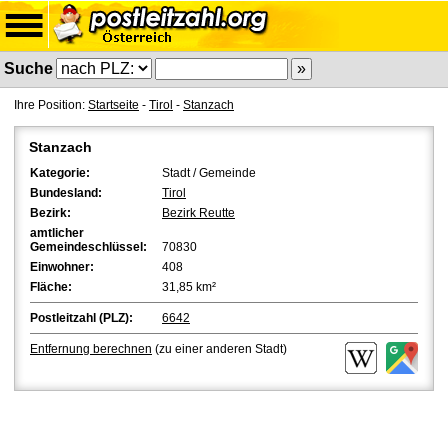
Suche
Ihre Position:
Startseite
-
Tirol
-
Stanzach
Stanzach
Kategorie:
Stadt / Gemeinde
Bundesland:
Tirol
Bezirk:
Bezirk Reutte
amtlicher
Gemeindeschlüssel:
70830
Einwohner:
408
Fläche:
31,85 km²
Postleitzahl (PLZ):
6642
Entfernung berechnen
(zu einer anderen Stadt)