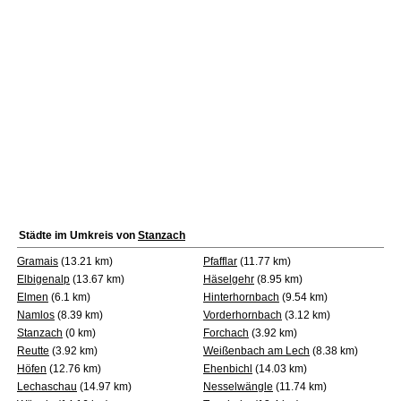
Städte im Umkreis von
Stanzach
Gramais
(13.21 km)
Pfafflar
(11.77 km)
Elbigenalp
(13.67 km)
Häselgehr
(8.95 km)
Elmen
(6.1 km)
Hinterhornbach
(9.54 km)
Namlos
(8.39 km)
Vorderhornbach
(3.12 km)
Stanzach
(0 km)
Forchach
(3.92 km)
Reutte
(3.92 km)
Weißenbach am Lech
(8.38 km)
Höfen
(12.76 km)
Ehenbichl
(14.03 km)
Lechaschau
(14.97 km)
Nesselwängle
(11.74 km)