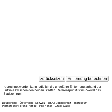
*berechnet werden kann lediglich die ungefähre Entfernung anhand der
Luftlinie zwischen den beiden Städten. Referenzpunkt ist im Zweifel das
Stadtzentrum.
Deutschland
-
Österreich
-
Schweiz
-
USA
|
Datenschutz
-
Impressum
Partnerseiten:
TrendTreff.de
-
Ihre Hoheit
-
Gratis Oase