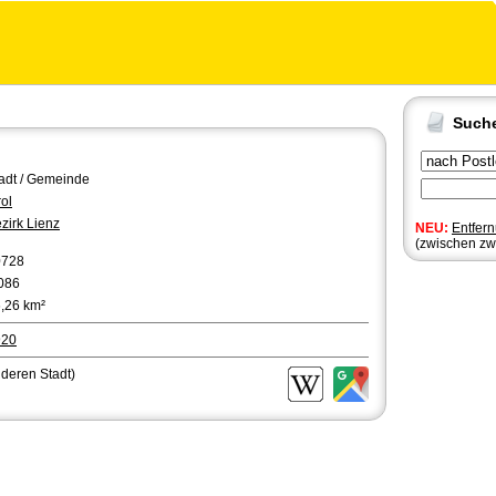
Such
adt / Gemeinde
rol
zirk Lienz
NEU:
Entfer
(zwischen zw
0728
086
,26 km²
920
nderen Stadt)