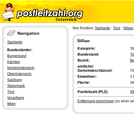
Ihre Position:
Startseite
-
Tirol
-
Sillian
Navigation
Sillian
Startseite
Kategorie:
St
Bundesländer:
Bundesland:
Ti
Burgenland
Bezirk:
Be
Kärnten
amtlicher
Niederösterreich
Gemeindeschlüssel:
7
Oberösterreich
Einwohner:
2.
Salzburg
Fläche:
36
Steiermark
Tirol
Postleitzahl (PLZ):
9
Vorarlberg
Entfernung berechnen
(zu einer a
Wien