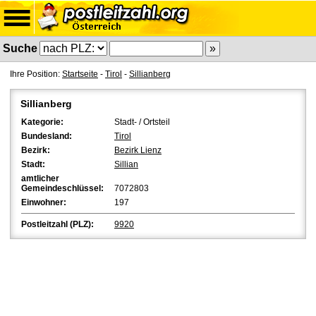
Suche
Ihre Position:
Startseite
-
Tirol
-
Sillianberg
Sillianberg
Kategorie:
Stadt- / Ortsteil
Bundesland:
Tirol
Bezirk:
Bezirk Lienz
Stadt:
Sillian
amtlicher
Gemeindeschlüssel:
7072803
Einwohner:
197
Postleitzahl (PLZ):
9920