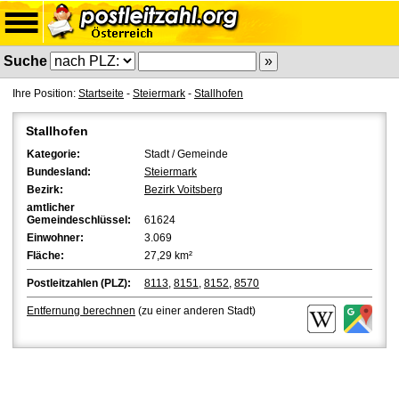
Suche
Ihre Position:
Startseite
-
Steiermark
-
Stallhofen
Stallhofen
Kategorie:
Stadt / Gemeinde
Bundesland:
Steiermark
Bezirk:
Bezirk Voitsberg
amtlicher
Gemeindeschlüssel:
61624
Einwohner:
3.069
Fläche:
27,29 km²
Postleitzahlen (PLZ):
8113
,
8151
,
8152
,
8570
Entfernung berechnen
(zu einer anderen Stadt)