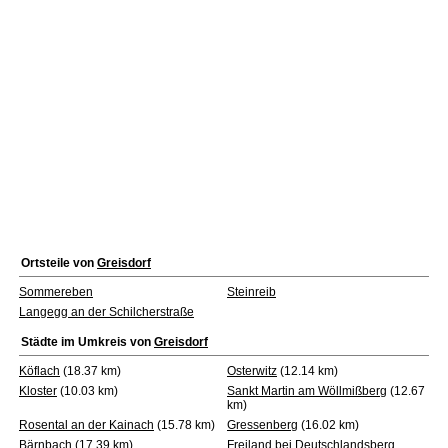
Ortsteile von
Greisdorf
Sommereben
Steinreib
Langegg an der Schilcherstraße
Städte im Umkreis von
Greisdorf
Köflach
(18.37 km)
Osterwitz
(12.14 km)
Kloster
(10.03 km)
Sankt Martin am Wöllmißberg
(12.67
km)
Rosental an der Kainach
(15.78 km)
Gressenberg
(16.02 km)
Bärnbach
(17.39 km)
Freiland bei Deutschlandsberg