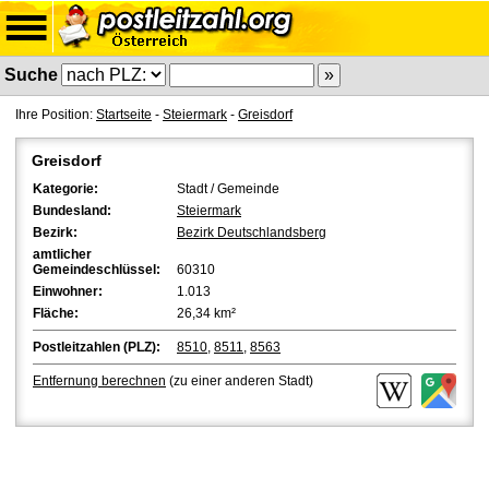
Suche
Ihre Position:
Startseite
-
Steiermark
-
Greisdorf
Greisdorf
Kategorie:
Stadt / Gemeinde
Bundesland:
Steiermark
Bezirk:
Bezirk Deutschlandsberg
amtlicher
Gemeindeschlüssel:
60310
Einwohner:
1.013
Fläche:
26,34 km²
Postleitzahlen (PLZ):
8510
,
8511
,
8563
Entfernung berechnen
(zu einer anderen Stadt)