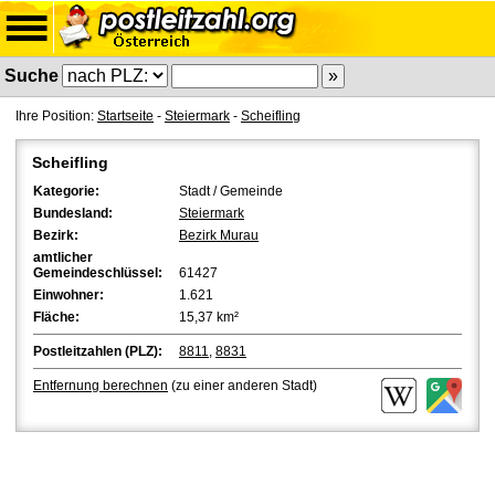
Suche
Ihre Position:
Startseite
-
Steiermark
-
Scheifling
Scheifling
Kategorie:
Stadt / Gemeinde
Bundesland:
Steiermark
Bezirk:
Bezirk Murau
amtlicher
Gemeindeschlüssel:
61427
Einwohner:
1.621
Fläche:
15,37 km²
Postleitzahlen (PLZ):
8811
,
8831
Entfernung berechnen
(zu einer anderen Stadt)