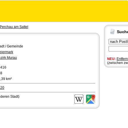
Perchau am Sattel
Such
adt / Gemeinde
eiermark
zirk Murau
NEU:
Entfer
(zwischen zw
1416
08
,39 km²
820
nderen Stadt)