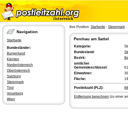
Ihre Position:
Startseite
-
Steiermark
-
Navigation
Perchau am Sattel
Startseite
Kategorie:
St
Bundesländer:
Bundesland:
St
Burgenland
Bezirk:
Be
Kärnten
amtlicher
Niederösterreich
Gemeindeschlüssel:
6
Oberösterreich
Einwohner:
3
Salzburg
Fläche:
19
Steiermark
Tirol
Postleitzahl (PLZ):
8
Vorarlberg
Entfernung berechnen
(zu einer a
Wien