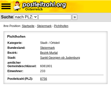
Suche
Ihre Position:
Startseite
-
Steiermark
-
Pichlhofen
Pichlhofen
Kategorie:
Stadt- / Ortsteil
Bundesland:
Steiermark
Bezirk:
Bezirk Murtal
Stadt:
Sankt Georgen ob Judenburg
amtlicher
Gemeindeschlüssel:
6081801
Einwohner:
233
Postleitzahl (PLZ):
8756