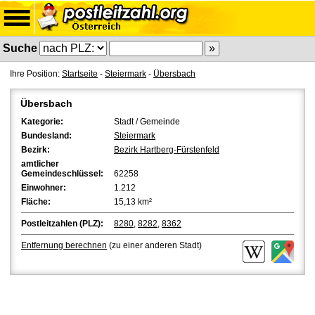
Suche
Ihre Position:
Startseite
-
Steiermark
-
Übersbach
Übersbach
Kategorie:
Stadt / Gemeinde
Bundesland:
Steiermark
Bezirk:
Bezirk Hartberg-Fürstenfeld
amtlicher
Gemeindeschlüssel:
62258
Einwohner:
1.212
Fläche:
15,13 km²
Postleitzahlen (PLZ):
8280
,
8282
,
8362
Entfernung berechnen
(zu einer anderen Stadt)