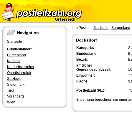
Ihre Position:
Startseite
-
Burgenland
Navigation
Bocksdorf
Startseite
Kategorie:
St
Bundesländer:
Bundesland:
Bu
Burgenland
Bezirk:
Be
Kärnten
amtlicher
Niederösterreich
Gemeindeschlüssel:
1
Oberösterreich
Einwohner:
7
Salzburg
Fläche:
9,
Steiermark
Tirol
Postleitzahl (PLZ):
7
Vorarlberg
Entfernung berechnen
(zu einer a
Wien