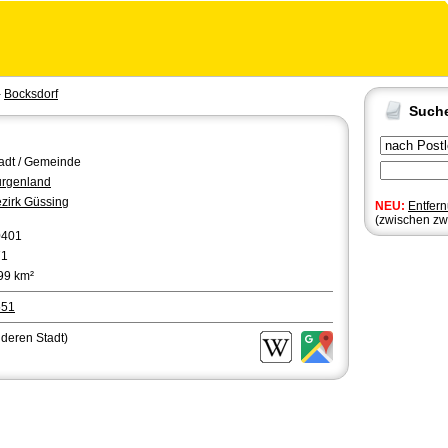
-
Bocksdorf
Such
adt / Gemeinde
rgenland
zirk Güssing
NEU:
Entfer
(zwischen zw
0401
71
99 km²
551
nderen Stadt)