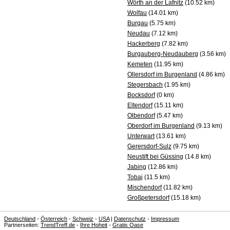
Wörth an der Lafnitz
(10.52 km)
Wolfau
(14.01 km)
Burgau
(5.75 km)
Neudau
(7.12 km)
Hackerberg
(7.82 km)
Burgauberg-Neudauberg
(3.56 km)
Kemeten
(11.95 km)
Ollersdorf im Burgenland
(4.86 km)
Stegersbach
(1.95 km)
Bocksdorf
(0 km)
Eltendorf
(15.11 km)
Olbendorf
(5.47 km)
Oberdorf im Burgenland
(9.13 km)
Unterwart
(13.61 km)
Gerersdorf-Sulz
(9.75 km)
Neustift bei Güssing
(14.8 km)
Jabing
(12.86 km)
Tobaj
(11.5 km)
Mischendorf
(11.82 km)
Großpetersdorf
(15.18 km)
Deutschland
-
Österreich
-
Schweiz
-
USA
|
Datenschutz
-
Impressum
Partnerseiten:
TrendTreff.de
-
Ihre Hoheit
-
Gratis Oase