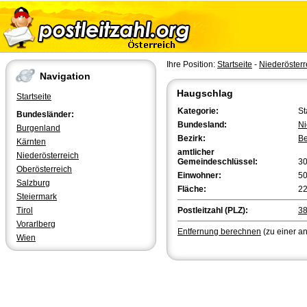
Ihre Position:
Startseite
-
Niederösterr
Navigation
Haugschlag
Startseite
Kategorie:
St
Bundesländer:
Bundesland:
Ni
Burgenland
Bezirk:
Be
Kärnten
amtlicher
Niederösterreich
Gemeindeschlüssel:
3
Oberösterreich
Einwohner:
5
Salzburg
Fläche:
22
Steiermark
Tirol
Postleitzahl (PLZ):
3
Vorarlberg
Entfernung berechnen
(zu einer a
Wien