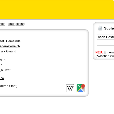
eich
-
Haugschlag
Such
adt / Gemeinde
ederösterreich
zirk Gmünd
NEU:
Entfer
(zwischen zw
0915
07
,66 km²
874
nderen Stadt)