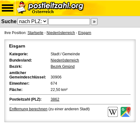
Suche
Ihre Position:
Startseite
-
Niederösterreich
-
Eisgarn
Eisgarn
Kategorie:
Stadt / Gemeinde
Bundesland:
Niederösterreich
Bezirk:
Bezirk Gmünd
amtlicher
Gemeindeschlüssel:
30906
Einwohner:
674
Fläche:
22,50 km²
Postleitzahl (PLZ):
3862
Entfernung berechnen
(zu einer anderen Stadt)