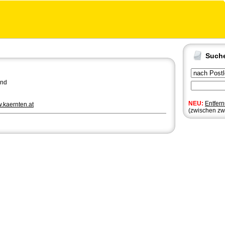
Such
and
NEU:
Entfer
w.kaernten.at
(zwischen zw