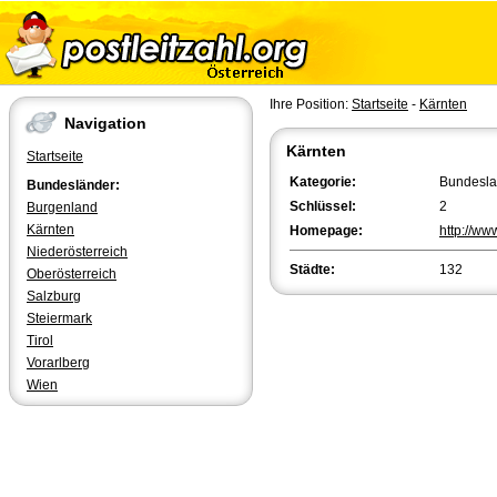
Ihre Position:
Startseite
-
Kärnten
Navigation
Kärnten
Startseite
Kategorie:
Bundesl
Bundesländer:
Schlüssel:
2
Burgenland
Kärnten
Homepage:
http://ww
Niederösterreich
Städte:
132
Oberösterreich
Salzburg
Steiermark
Tirol
Vorarlberg
Wien