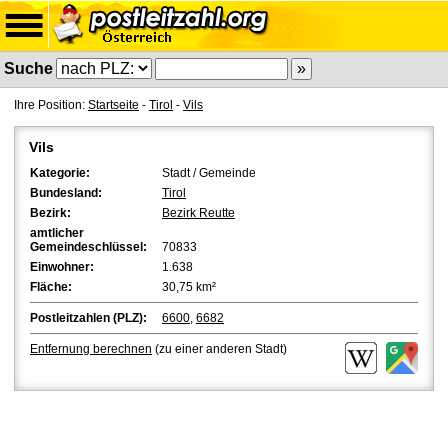
Suche
Ihre Position:
Startseite
-
Tirol
-
Vils
Vils
Kategorie:
Stadt / Gemeinde
Bundesland:
Tirol
Bezirk:
Bezirk Reutte
amtlicher
Gemeindeschlüssel:
70833
Einwohner:
1.638
Fläche:
30,75 km²
Postleitzahlen (PLZ):
6600
,
6682
Entfernung berechnen
(zu einer anderen Stadt)