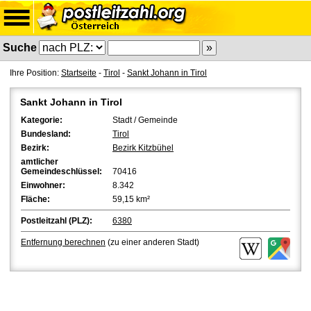
Suche
Ihre Position:
Startseite
-
Tirol
-
Sankt Johann in Tirol
Sankt Johann in Tirol
Kategorie:
Stadt / Gemeinde
Bundesland:
Tirol
Bezirk:
Bezirk Kitzbühel
amtlicher
Gemeindeschlüssel:
70416
Einwohner:
8.342
Fläche:
59,15 km²
Postleitzahl (PLZ):
6380
Entfernung berechnen
(zu einer anderen Stadt)