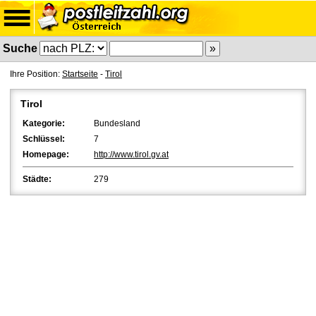
Suche
Ihre Position:
Startseite
-
Tirol
Tirol
Kategorie:
Bundesland
Schlüssel:
7
Homepage:
http://www.tirol.gv.at
Städte:
279