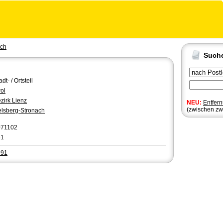
ach
Such
adt- / Ortsteil
rol
zirk Lienz
NEU:
Entfer
(zwischen zw
elsberg-Stronach
071102
61
991