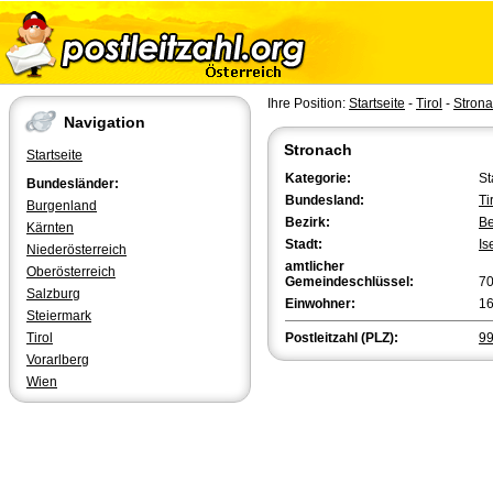
Ihre Position:
Startseite
-
Tirol
-
Stron
Navigation
Stronach
Startseite
Kategorie:
St
Bundesländer:
Bundesland:
Ti
Burgenland
Bezirk:
Be
Kärnten
Stadt:
Is
Niederösterreich
amtlicher
Oberösterreich
Gemeindeschlüssel:
7
Salzburg
Einwohner:
1
Steiermark
Tirol
Postleitzahl (PLZ):
9
Vorarlberg
Wien