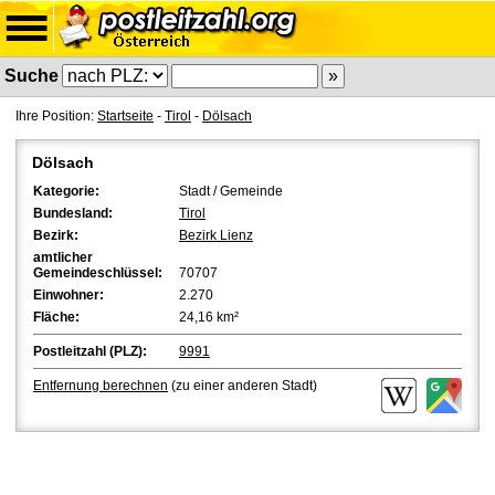
Suche
Ihre Position:
Startseite
-
Tirol
-
Dölsach
Dölsach
Kategorie:
Stadt / Gemeinde
Bundesland:
Tirol
Bezirk:
Bezirk Lienz
amtlicher
Gemeindeschlüssel:
70707
Einwohner:
2.270
Fläche:
24,16 km²
Postleitzahl (PLZ):
9991
Entfernung berechnen
(zu einer anderen Stadt)