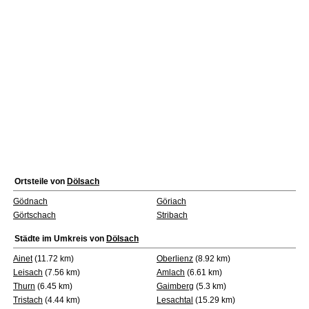
Ortsteile von
Dölsach
Gödnach
Göriach
Görtschach
Stribach
Städte im Umkreis von
Dölsach
Ainet
(11.72 km)
Oberlienz
(8.92 km)
Leisach
(7.56 km)
Amlach
(6.61 km)
Thurn
(6.45 km)
Gaimberg
(5.3 km)
Tristach
(4.44 km)
Lesachtal
(15.29 km)