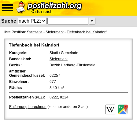
Suche
Ihre Position:
Startseite
-
Steiermark
-
Tiefenbach bei Kaindorf
Tiefenbach bei Kaindorf
Kategorie:
Stadt / Gemeinde
Bundesland:
Steiermark
Bezirk:
Bezirk Hartberg-Fürstenfeld
amtlicher
Gemeindeschlüssel:
62257
Einwohner:
677
Fläche:
8,40 km²
Postleitzahlen (PLZ):
8222
,
8224
Entfernung berechnen
(zu einer anderen Stadt)