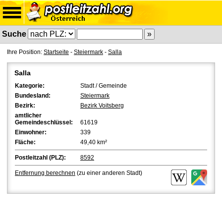
Suche
Ihre Position:
Startseite
-
Steiermark
-
Salla
Salla
Kategorie:
Stadt / Gemeinde
Bundesland:
Steiermark
Bezirk:
Bezirk Voitsberg
amtlicher
Gemeindeschlüssel:
61619
Einwohner:
339
Fläche:
49,40 km²
Postleitzahl (PLZ):
8592
Entfernung berechnen
(zu einer anderen Stadt)