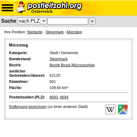
Suche
Ihre Position:
Startseite
-
Steiermark
-
Mürzsteg
Mürzsteg
Kategorie:
Stadt / Gemeinde
Bundesland:
Steiermark
Bezirk:
Bezirk Bruck-Mürzzuschlag
amtlicher
Gemeindeschlüssel:
62120
Einwohner:
601
Fläche:
108,60 km²
Postleitzahlen (PLZ):
8693
,
8694
Entfernung berechnen
(zu einer anderen Stadt)