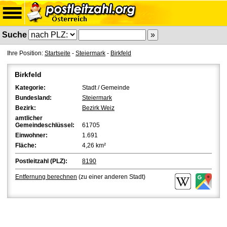
Suche
Ihre Position:
Startseite
-
Steiermark
-
Birkfeld
Birkfeld
Kategorie:
Stadt / Gemeinde
Bundesland:
Steiermark
Bezirk:
Bezirk Weiz
amtlicher
Gemeindeschlüssel:
61705
Einwohner:
1.691
Fläche:
4,26 km²
Postleitzahl (PLZ):
8190
Entfernung berechnen
(zu einer anderen Stadt)