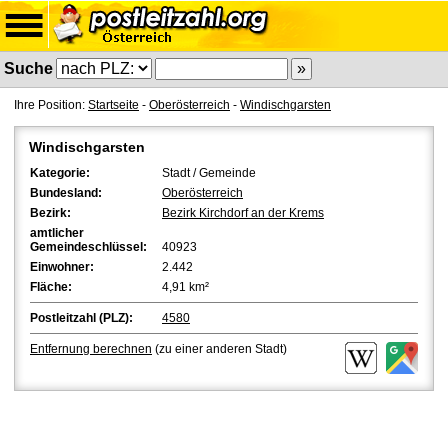
Suche
Ihre Position:
Startseite
-
Oberösterreich
-
Windischgarsten
Windischgarsten
Kategorie:
Stadt / Gemeinde
Bundesland:
Oberösterreich
Bezirk:
Bezirk Kirchdorf an der Krems
amtlicher
Gemeindeschlüssel:
40923
Einwohner:
2.442
Fläche:
4,91 km²
Postleitzahl (PLZ):
4580
Entfernung berechnen
(zu einer anderen Stadt)