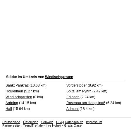
Städte im Umkreis von
Windischgarsten
Sankt Pankraz
(10.63 km)
Vorderstoder
(8.92 km)
Roßleithen
(5.27 km)
Spital am Pyhrn
(7.42 km)
Windischgarsten
(0 km)
Edlbach
(2.24 km)
Ardning
(14.15 km)
Rosenau am Hengstpaß
(6.24 km)
Hall
(15.64 km)
Admont
(18.4 km)
Deutschland
-
Österreich
-
Schweiz
-
USA
|
Datenschutz
-
Impressum
Partnerseiten:
TrendTreff.de
-
Ihre Hoheit
-
Gratis Oase