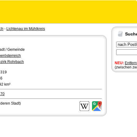
ch
-
Lichtenau im Mühlkreis
Such
adt / Gemeinde
erösterreich
zirk Rohrbach
NEU:
Entfer
(zwischen zw
1319
46
92 km²
170
nderen Stadt)