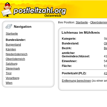
Ihre Position:
Startseite
-
Oberösterrei
Navigation
Lichtenau im Mühlkreis
Startseite
Kategorie:
St
Bundesländer:
Bundesland:
Ob
Burgenland
Bezirk:
Be
Kärnten
amtlicher
Niederösterreich
Gemeindeschlüssel:
4
Oberösterreich
Einwohner:
5
Salzburg
Fläche:
9,
Steiermark
Tirol
Postleitzahl (PLZ):
4
Vorarlberg
Entfernung berechnen
(zu einer a
Wien