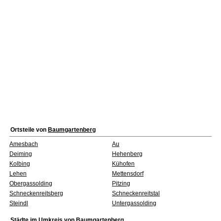
Ortsteile von
Baumgartenberg
Amesbach
Au
Deiming
Hehenberg
Kolbing
Kühofen
Lehen
Mettensdorf
Obergassolding
Pitzing
Schneckenreitsberg
Schneckenreitstal
Steindl
Untergassolding
Städte im Umkreis von
Baumgartenberg