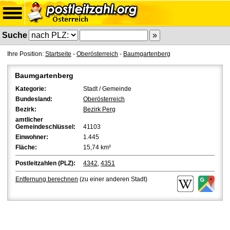
Suche
Ihre Position:
Startseite
-
Oberösterreich
-
Baumgartenberg
Baumgartenberg
Kategorie:
Stadt / Gemeinde
Bundesland:
Oberösterreich
Bezirk:
Bezirk Perg
amtlicher
Gemeindeschlüssel:
41103
Einwohner:
1.445
Fläche:
15,74 km²
Postleitzahlen (PLZ):
4342
,
4351
Entfernung berechnen
(zu einer anderen Stadt)