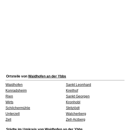
Ortsteile von
Waidhofen an der Ybbs
Waidhofen
Sankt Leonhard
Konradsheim
Kreilhof
Rien
Sankt Georgen
Wirts
Kronhobl
Schilchermühle
Stritzlödt
Unterzell
Walcherberg
Zell
Zell-Arzberg
Städte im Umkreis von
Waidhofen an der Ybbs