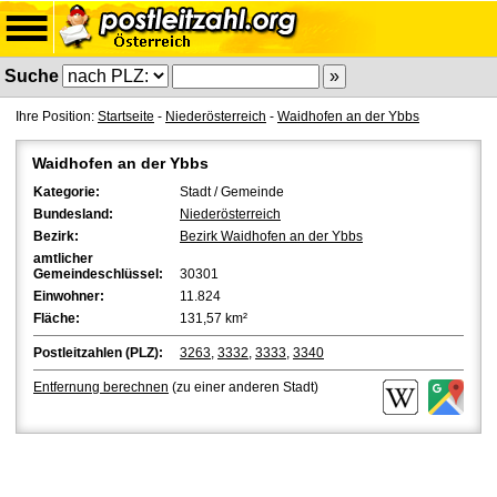
Suche
Ihre Position:
Startseite
-
Niederösterreich
-
Waidhofen an der Ybbs
Waidhofen an der Ybbs
Kategorie:
Stadt / Gemeinde
Bundesland:
Niederösterreich
Bezirk:
Bezirk Waidhofen an der Ybbs
amtlicher
Gemeindeschlüssel:
30301
Einwohner:
11.824
Fläche:
131,57 km²
Postleitzahlen (PLZ):
3263
,
3332
,
3333
,
3340
Entfernung berechnen
(zu einer anderen Stadt)