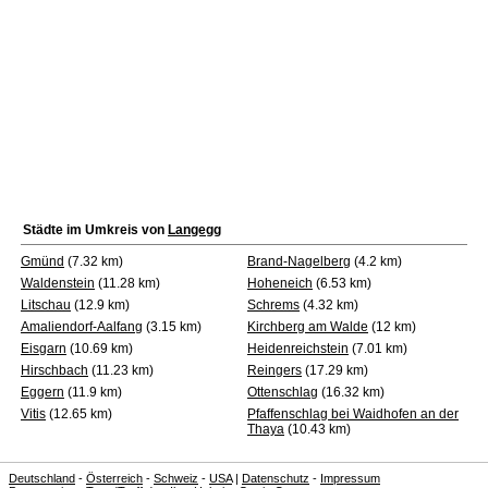
Städte im Umkreis von
Langegg
Gmünd
(7.32 km)
Brand-Nagelberg
(4.2 km)
Waldenstein
(11.28 km)
Hoheneich
(6.53 km)
Litschau
(12.9 km)
Schrems
(4.32 km)
Amaliendorf-Aalfang
(3.15 km)
Kirchberg am Walde
(12 km)
Eisgarn
(10.69 km)
Heidenreichstein
(7.01 km)
Hirschbach
(11.23 km)
Reingers
(17.29 km)
Eggern
(11.9 km)
Ottenschlag
(16.32 km)
Vitis
(12.65 km)
Pfaffenschlag bei Waidhofen an der
Thaya
(10.43 km)
Deutschland
-
Österreich
-
Schweiz
-
USA
|
Datenschutz
-
Impressum