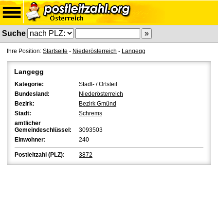
Suche
Ihre Position:
Startseite
-
Niederösterreich
-
Langegg
Langegg
Kategorie:
Stadt- / Ortsteil
Bundesland:
Niederösterreich
Bezirk:
Bezirk Gmünd
Stadt:
Schrems
amtlicher
Gemeindeschlüssel:
3093503
Einwohner:
240
Postleitzahl (PLZ):
3872