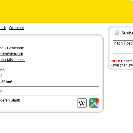
eich
-
Ottenthal
Such
adt / Gemeinde
ederösterreich
zirk Mistelbach
NEU:
Entfer
(zwischen zw
1658
13
,39 km²
163
nderen Stadt)