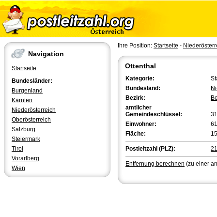
Ihre Position:
Startseite
-
Niederösterr
Navigation
Ottenthal
Startseite
Kategorie:
St
Bundesländer:
Bundesland:
Ni
Burgenland
Bezirk:
Be
Kärnten
amtlicher
Niederösterreich
Gemeindeschlüssel:
3
Oberösterreich
Einwohner:
6
Salzburg
Fläche:
15
Steiermark
Tirol
Postleitzahl (PLZ):
2
Vorarlberg
Entfernung berechnen
(zu einer a
Wien