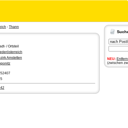
eich
-
Thann
Such
adt- / Ortsteil
ederösterreich
zirk Amstetten
NEU:
Entfer
(zwischen zw
ponitz
052407
35
342