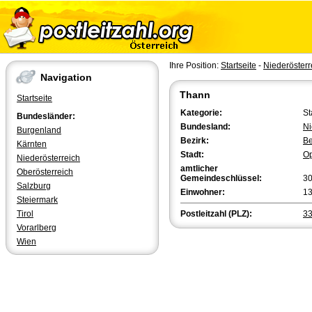
Ihre Position:
Startseite
-
Niederösterr
Navigation
Thann
Startseite
Kategorie:
St
Bundesländer:
Bundesland:
Ni
Burgenland
Bezirk:
Be
Kärnten
Stadt:
Op
Niederösterreich
amtlicher
Oberösterreich
Gemeindeschlüssel:
3
Salzburg
Einwohner:
1
Steiermark
Tirol
Postleitzahl (PLZ):
3
Vorarlberg
Wien