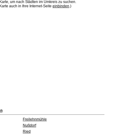
 Karte, um nach Städten im Umkreis zu suchen.
Karte auch in Ihre Internet-Seite
einbinden
.)
en
Freilehnmühle
Nußdorf
Ried