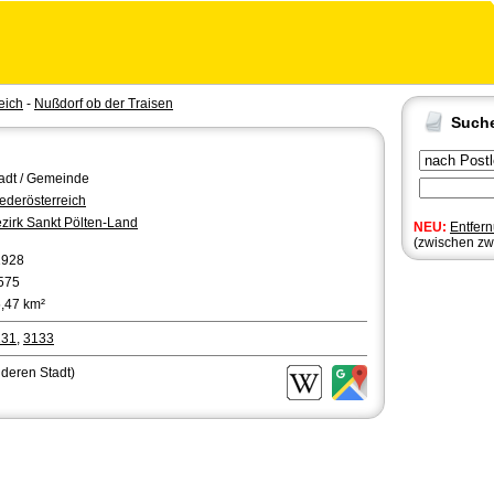
eich
-
Nußdorf ob der Traisen
Such
adt / Gemeinde
ederösterreich
zirk Sankt Pölten-Land
NEU:
Entfer
(zwischen zw
1928
575
,47 km²
131
,
3133
nderen Stadt)