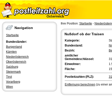
Ihre Position:
Startseite
-
Niederösterr
Navigation
Nußdorf ob der Traisen
Startseite
Kategorie:
St
Bundesländer:
Bundesland:
Ni
Burgenland
Bezirk:
Be
Kärnten
amtlicher
Niederösterreich
Gemeindeschlüssel:
3
Oberösterreich
Einwohner:
1.
Salzburg
Fläche:
15
Steiermark
Tirol
Postleitzahlen (PLZ):
3
Vorarlberg
Entfernung berechnen
(zu einer a
Wien