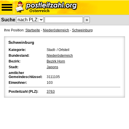
Suche
Ihre Position:
Startseite
-
Niederösterreich
-
Schweinburg
Schweinburg
Kategorie:
Stadt- / Ortsteil
Bundesland:
Niederösterreich
Bezirk:
Bezirk Horn
Stadt:
Japons
amtlicher
Gemeindeschlüssel:
3111105
Einwohner:
103
Postleitzahl (PLZ):
3763