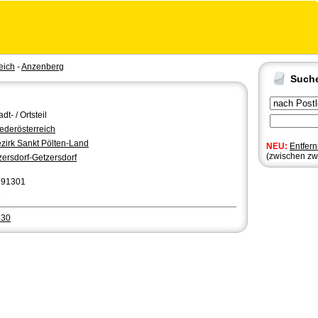
eich
-
Anzenberg
Such
adt- / Ortsteil
ederösterreich
zirk Sankt Pölten-Land
NEU:
Entfer
(zwischen zw
zersdorf-Getzersdorf
191301
3
130