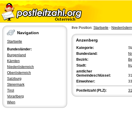
Ihre Position:
Startseite
-
Niederösterr
Navigation
Anzenberg
Startseite
Kategorie:
St
Bundesländer:
Bundesland:
Ni
Burgenland
Bezirk:
Be
Kärnten
Stadt:
In
Niederösterreich
amtlicher
Oberösterreich
Gemeindeschlüssel:
3
Salzburg
Einwohner:
3
Steiermark
Tirol
Postleitzahl (PLZ):
3
Vorarlberg
Wien