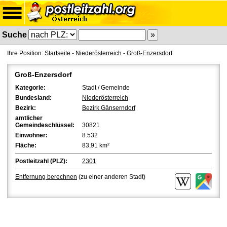
Suche
Ihre Position:
Startseite
-
Niederösterreich
-
Groß-Enzersdorf
Groß-Enzersdorf
Kategorie:
Stadt / Gemeinde
Bundesland:
Niederösterreich
Bezirk:
Bezirk Gänserndorf
amtlicher
Gemeindeschlüssel:
30821
Einwohner:
8.532
Fläche:
83,91 km²
Postleitzahl (PLZ):
2301
Entfernung berechnen
(zu einer anderen Stadt)