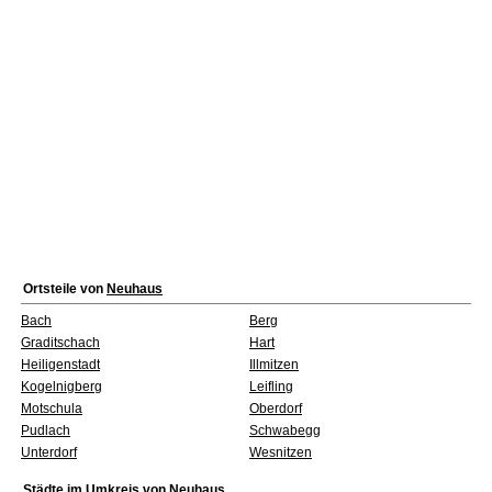
Ortsteile von
Neuhaus
Bach
Berg
Graditschach
Hart
Heiligenstadt
Illmitzen
Kogelnigberg
Leifling
Motschula
Oberdorf
Pudlach
Schwabegg
Unterdorf
Wesnitzen
Städte im Umkreis von
Neuhaus