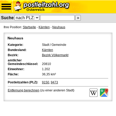
Suche
Ihre Position:
Startseite
-
Kärnten
-
Neuhaus
Neuhaus
Kategorie:
Stadt / Gemeinde
Bundesland:
Kärnten
Bezirk:
Bezirk Völkermarkt
amtlicher
Gemeindeschlüssel:
20810
Einwohner:
1.202
Fläche:
36,35 km²
Postleitzahlen (PLZ):
9150
,
9473
Entfernung berechnen
(zu einer anderen Stadt)