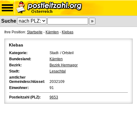
Suche
Ihre Position:
Startseite
-
Kärnten
-
Klebas
Klebas
Kategorie:
Stadt- / Ortsteil
Bundesland:
Kärnten
Bezirk:
Bezirk Hermagor
Stadt:
Lesachtal
amtlicher
Gemeindeschlüssel:
2032109
Einwohner:
91
Postleitzahl (PLZ):
9653