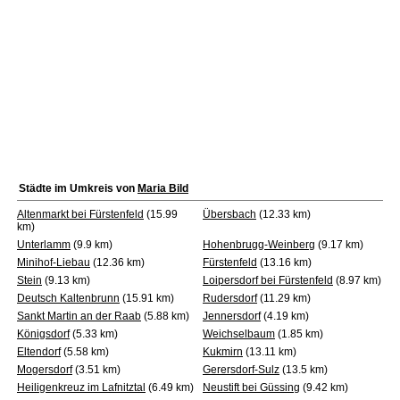
Städte im Umkreis von
Maria Bild
Altenmarkt bei Fürstenfeld
(15.99
Übersbach
(12.33 km)
km)
Unterlamm
(9.9 km)
Hohenbrugg-Weinberg
(9.17 km)
Minihof-Liebau
(12.36 km)
Fürstenfeld
(13.16 km)
Stein
(9.13 km)
Loipersdorf bei Fürstenfeld
(8.97 km)
Deutsch Kaltenbrunn
(15.91 km)
Rudersdorf
(11.29 km)
Sankt Martin an der Raab
(5.88 km)
Jennersdorf
(4.19 km)
Königsdorf
(5.33 km)
Weichselbaum
(1.85 km)
Eltendorf
(5.58 km)
Kukmirn
(13.11 km)
Mogersdorf
(3.51 km)
Gerersdorf-Sulz
(13.5 km)
Heiligenkreuz im Lafnitztal
(6.49 km)
Neustift bei Güssing
(9.42 km)