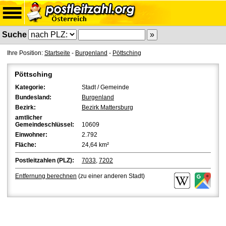
Suche
Ihre Position:
Startseite
-
Burgenland
-
Pöttsching
Pöttsching
Kategorie:
Stadt / Gemeinde
Bundesland:
Burgenland
Bezirk:
Bezirk Mattersburg
amtlicher
Gemeindeschlüssel:
10609
Einwohner:
2.792
Fläche:
24,64 km²
Postleitzahlen (PLZ):
7033
,
7202
Entfernung berechnen
(zu einer anderen Stadt)