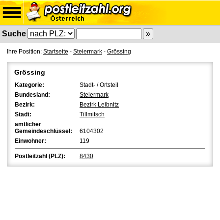
Suche
Ihre Position:
Startseite
-
Steiermark
-
Grössing
Grössing
Kategorie:
Stadt- / Ortsteil
Bundesland:
Steiermark
Bezirk:
Bezirk Leibnitz
Stadt:
Tillmitsch
amtlicher
Gemeindeschlüssel:
6104302
Einwohner:
119
Postleitzahl (PLZ):
8430