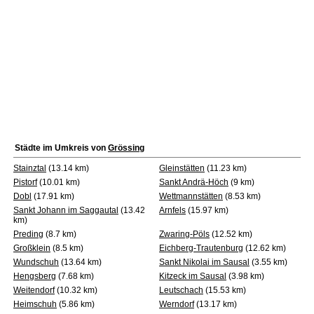
Städte im Umkreis von
Grössing
Stainztal
(13.14 km)
Gleinstätten
(11.23 km)
Pistorf
(10.01 km)
Sankt Andrä-Höch
(9 km)
Dobl
(17.91 km)
Wettmannstätten
(8.53 km)
Sankt Johann im Saggautal
(13.42
Arnfels
(15.97 km)
km)
Preding
(8.7 km)
Zwaring-Pöls
(12.52 km)
Großklein
(8.5 km)
Eichberg-Trautenburg
(12.62 km)
Wundschuh
(13.64 km)
Sankt Nikolai im Sausal
(3.55 km)
Hengsberg
(7.68 km)
Kitzeck im Sausal
(3.98 km)
Weitendorf
(10.32 km)
Leutschach
(15.53 km)
Heimschuh
(5.86 km)
Werndorf
(13.17 km)