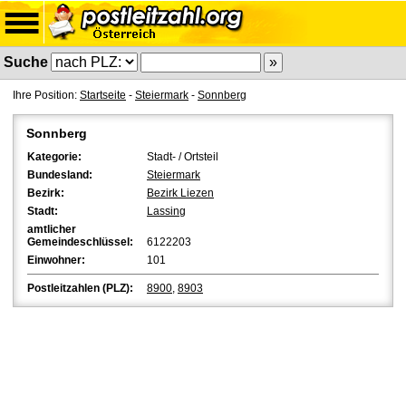
Suche
Ihre Position:
Startseite
-
Steiermark
-
Sonnberg
Sonnberg
Kategorie:
Stadt- / Ortsteil
Bundesland:
Steiermark
Bezirk:
Bezirk Liezen
Stadt:
Lassing
amtlicher
Gemeindeschlüssel:
6122203
Einwohner:
101
Postleitzahlen (PLZ):
8900
,
8903