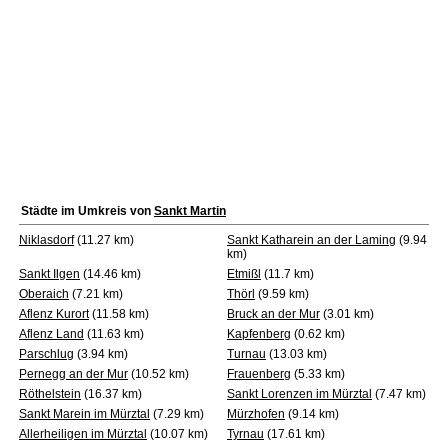
Städte im Umkreis von
Sankt Martin
Niklasdorf
(11.27 km)
Sankt Katharein an der Laming
(9.94
km)
Sankt Ilgen
(14.46 km)
Etmißl
(11.7 km)
Oberaich
(7.21 km)
Thörl
(9.59 km)
Aflenz Kurort
(11.58 km)
Bruck an der Mur
(3.01 km)
Aflenz Land
(11.63 km)
Kapfenberg
(0.62 km)
Parschlug
(3.94 km)
Turnau
(13.03 km)
Pernegg an der Mur
(10.52 km)
Frauenberg
(5.33 km)
Röthelstein
(16.37 km)
Sankt Lorenzen im Mürztal
(7.47 km)
Sankt Marein im Mürztal
(7.29 km)
Mürzhofen
(9.14 km)
Allerheiligen im Mürztal
(10.07 km)
Tyrnau
(17.61 km)