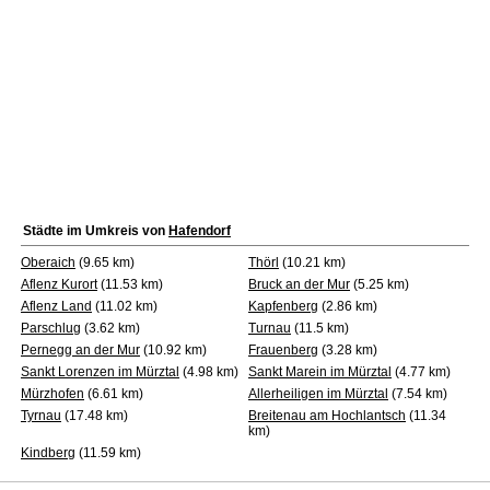
Städte im Umkreis von
Hafendorf
Oberaich
(9.65 km)
Thörl
(10.21 km)
Aflenz Kurort
(11.53 km)
Bruck an der Mur
(5.25 km)
Aflenz Land
(11.02 km)
Kapfenberg
(2.86 km)
Parschlug
(3.62 km)
Turnau
(11.5 km)
Pernegg an der Mur
(10.92 km)
Frauenberg
(3.28 km)
Sankt Lorenzen im Mürztal
(4.98 km)
Sankt Marein im Mürztal
(4.77 km)
Mürzhofen
(6.61 km)
Allerheiligen im Mürztal
(7.54 km)
Tyrnau
(17.48 km)
Breitenau am Hochlantsch
(11.34
km)
Kindberg
(11.59 km)