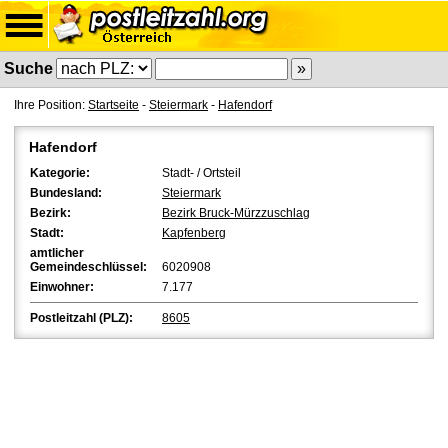
Suche
Ihre Position:
Startseite
-
Steiermark
-
Hafendorf
Hafendorf
Kategorie:
Stadt- / Ortsteil
Bundesland:
Steiermark
Bezirk:
Bezirk Bruck-Mürzzuschlag
Stadt:
Kapfenberg
amtlicher
Gemeindeschlüssel:
6020908
Einwohner:
7.177
Postleitzahl (PLZ):
8605